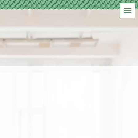
BLOG
新緑軽井沢ウェディング
HOME
|
ブログ
|
template.list
[%article_list_start%]
[!% if (image.url!="") { %]
[!%
} %]
[%title%]
[%lead%]
[%article_date_notime_wa%] [%tags%]