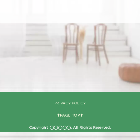
[%navi-pagenation%]
PRIVACY POLICY
⬆︎PAGE TOP⬆︎
Copyright ◯◯◯◯◯. All Rights Reserved.