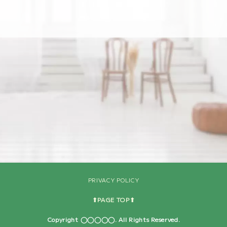
[%navi-pagenation%]
PRIVACY POLICY
⬆︎PAGE TOP⬆︎
Copyright ◯◯◯◯◯. All Rights Reserved.