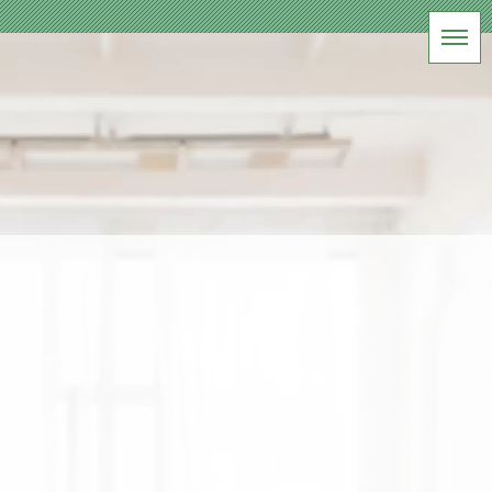
BLOG
軽井沢冬のフォトウェディング
HOME
|
ブログ
|
template.list
[%article_list_start%]
[!% if (image.url!="") { %]
[!%
} %]
[%title%]
[%lead%]
[%article_date_notime_wa%] [%tags%]